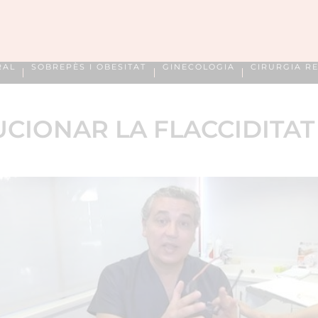
RAL
SOBREPÈS I OBESITAT
GINECOLOGIA
CIRURGIA R
CIONAR LA FLACCIDITAT