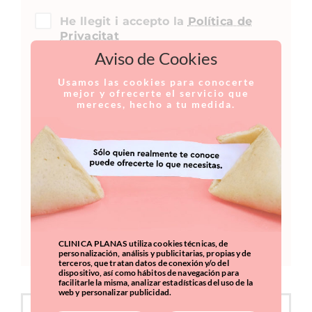
He llegit i accepto la
Política de
Privacitat
Aviso de Cookies
Una consulta de Segona Opinió per
Usamos las cookies para conocerte
obtenir resposta mèdica sobre una
mejor y ofrecerte el servicio que
mereces, hecho a tu medida.
cirurgia i/o tractament realitzat a un altre
centre té cost.
SOL•LICITAR ARA
INFORMACIÓ SOBRE PROTECCIÓ DE
DADES DE CLÍNICA PLANAS
FES CLIC
AQUÍ
CLINICA PLANAS utiliza cookies técnicas, de
personalización, análisis y publicitarias, propias y de
terceros, que tratan datos de conexión y/o del
dispositivo, así como hábitos de navegación para
facilitarle la misma, analizar estadísticas del uso de la
web y personalizar publicidad.
FINANÇAMENT