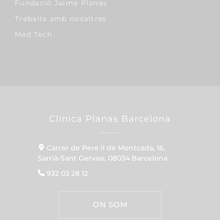
Fundació Jaime Planas
Treballa amb nosaltres
Med Tech
Clínica Planas Barcelona
Carrer de Pere II de Montcada, 16,
Sarrià-Sant Gervasi, 08034 Barcelona
932 03 28 12
ON SOM