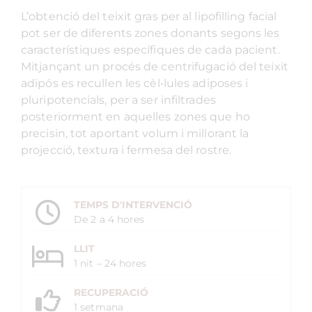
L’obtenció del teixit gras per al lipofilling facial
pot ser de diferents zones donants segons les
característiques específiques de cada pacient.
Mitjançant un procés de centrifugació del teixit
adipós es recullen les cèl•lules adiposes i
pluripotencials, per a ser infiltrades
posteriorment en aquelles zones que ho
precisin, tot aportant volum i millorant la
projecció, textura i fermesa del rostre.
TEMPS D'INTERVENCIÓ
De 2 a 4 hores
LLIT
1 nit – 24 hores
RECUPERACIÓ
1 setmana