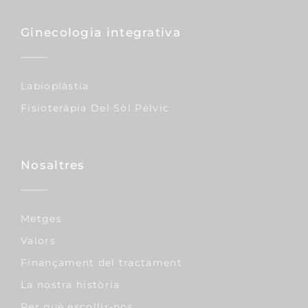
Ginecologia integrativa
Labioplàstia
Fisioteràpia Del Sòl Pèlvic
Nosaltres
Metges
Valors
Finançament del tractament
La nostra història
Per què escollir-nos