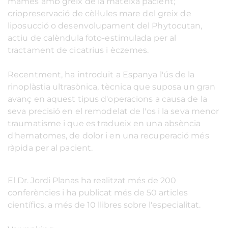
mames amb greix de la mateixa pacient;
criopreservació de cèl·lules mare del greix de
liposucció o desenvolupament del Phytocutan,
actiu de calèndula foto-estimulada per al
tractament de cicatrius i èczemes.
Recentment, ha introduït a Espanya l'ús de la
rinoplàstia ultrasònica, tècnica que suposa un gran
avanç en aquest tipus d'operacions a causa de la
seva precisió en el remodelat de l'os i la seva menor
traumatisme i que es tradueix en una absència
d'hematomes, de dolor i en una recuperació més
ràpida per al pacient.
El Dr. Jordi Planas ha realitzat més de 200
conferències i ha publicat més de 50 articles
científics, a més de 10 llibres sobre l'especialitat.