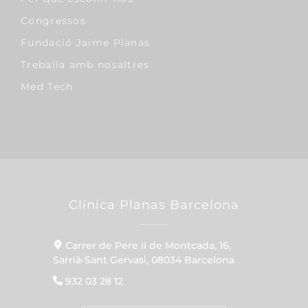
Congressos
Fundació Jaime Planas
Treballa amb nosaltres
Med Tech
Clínica Planas Barcelona
Carrer de Pere II de Montcada, 16,
Sarrià-Sant Gervasi, 08034 Barcelona
932 03 28 12