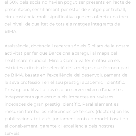
el 50% dels socis no havien pogut ser presents en l'acte de
presentació, senzillament per estar de viatge per treball,
circumstància molt significativa que ens ofereix una idea
del nivell de qualitat de tots els metges integrants de
BIMA.
Assistència, docència i recerca són els 3 pilars de la nostra
activitat per fer que Barcelona aparegui al mapa del
healthcare mundial. Mireia García va fer èmfasi en els
estrictes criteris de selecció dels metges que formen part
de BIMA, basats en l'excel·lència del desenvolupament de
la seva professió i en el seu prestigi acadèmic i científic.
Prestigi analitzat a través d'un servei extern d'analistes
independents que estudia els impactes en revistes
indexades de gran prestigi científic. Paral·lelament es
mesuren també les referències de tercers (doctors) en les
publicacions. tot això, juntament amb un model basat en
el coneixement, garanteix l'excel·lència dels nostres
serveis.