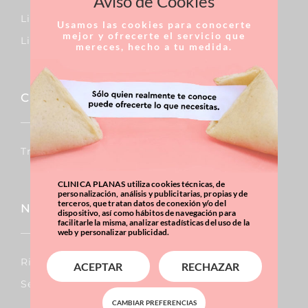
Aviso de Cookies
Limfedema
Usamos las cookies para conocerte
mejor y ofrecerte el servicio que
Lipedema
mereces, hecho a tu medida.
Capil·lar
Trasplantaments De Cabells
CLINICA PLANAS utiliza cookies técnicas, de
personalización, análisis y publicitarias, propias y de
terceros, que tratan datos de conexión y/o del
Nas
dispositivo, así como hábitos de navegación para
facilitarle la misma, analizar estadísticas del uso de la
web y personalizar publicidad.
Rinoplàstia
ACEPTAR
RECHAZAR
Septoplàstia
CAMBIAR PREFERENCIAS