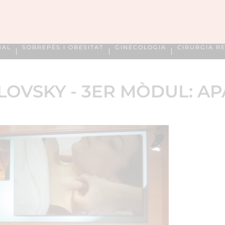
RAL
SOBREPÈS I OBESITAT
GINECOLOGIA
CIRURGIA R
OVSKY - 3ER MÒDUL: AP