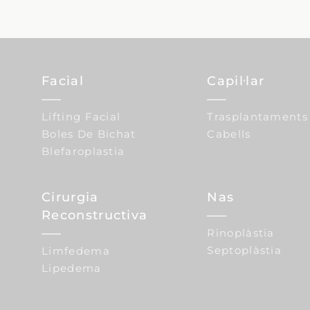
Facial
Capil·lar
Lífting Facial
Trasplantaments
Boles De Bichat
Cabells
Blefaroplastia
Cirurgia
Nas
Reconstructiva
Rinoplàstia
Septoplàstia
Limfedema
Lipedema