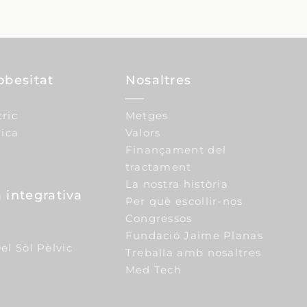
obesitat
Nosaltres
tric
Metges
ica
Valors
Finançament del
tractament
La nostra història
 integrativa
Per què escollir-nos
Congressos
Fundació Jaime Planas
el Sòl Pèlvic
Treballa amb nosaltres
Med Tech