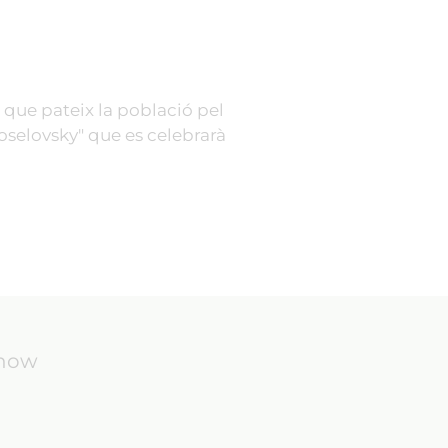
 que pateix la població pel
oselovsky" que es celebrarà
know