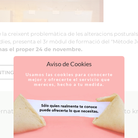
 la creixent problemàtica de les alteracions posturals
 dies, presenta el 3r mòdul de formació del "Mètode J
anas el proper 24 de novembre.
Aviso de Cookies
NTINGUT FACI CLICK AQUÍ.
Usamos las cookies para conocerte
mejor y ofrecerte el servicio que
mereces, hecho a tu medida.
ernational Patients: everything you need to 
LEARN MORE