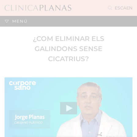
ES
CA
EN
MENÚ
¿COM ELIMINAR ELS
GALINDONS SENSE
CICATRIUS?