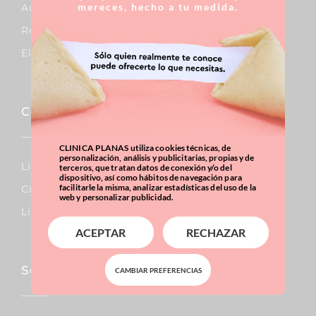
mereces, hecho a tu medida.
Augment De Mames
Reducció De Mames
Elevació De Mames
Corporal
CLINICA PLANAS utiliza cookies técnicas, de
personalización, análisis y publicitarias, propias y de
Lipo Vaser
terceros, que tratan datos de conexión y/o del
dispositivo, así como hábitos de navegación para
facilitarle la misma, analizar estadísticas del uso de la
Cirurgia De L’abdomen
web y personalizar publicidad.
Liposucció
ACEPTAR
RECHAZAR
Sobrepes i obesitat
CAMBIAR PREFERENCIAS