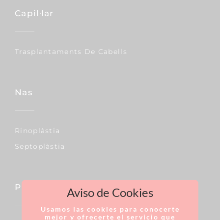
Capil·lar
Trasplantaments De Cabells
Nas
Rinoplàstia
Septoplàstia
Pit
Aviso de Cookies
Usamos las cookies para conocerte
mejor y ofrecerte el servicio que