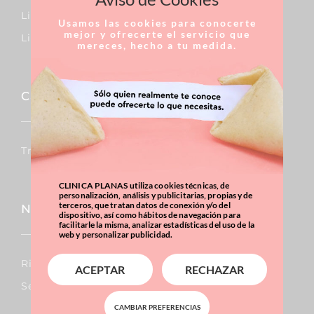
Limfedema
Usamos las cookies para conocerte
mejor y ofrecerte el servicio que
Lipedema
mereces, hecho a tu medida.
Capil·lar
Trasplantaments De Cabells
CLINICA PLANAS utiliza cookies técnicas, de
personalización, análisis y publicitarias, propias y de
terceros, que tratan datos de conexión y/o del
Nas
dispositivo, así como hábitos de navegación para
facilitarle la misma, analizar estadísticas del uso de la
web y personalizar publicidad.
Rinoplàstia
ACEPTAR
RECHAZAR
Septoplàstia
CAMBIAR PREFERENCIAS