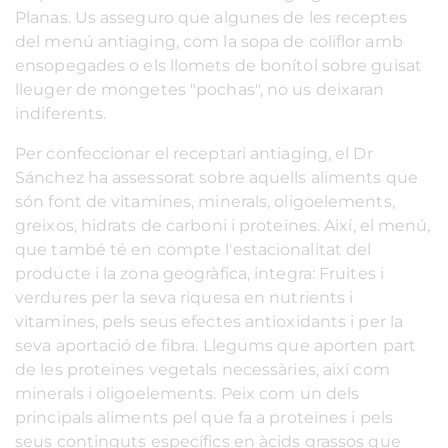
Planas. Us asseguro que algunes de les receptes
del menú antiaging, com la sopa de coliflor amb
ensopegades o els llomets de bonítol sobre guisat
lleuger de mongetes "pochas", no us deixaran
indiferents.
Per confeccionar el receptari antiaging, el Dr
Sánchez ha assessorat sobre aquells aliments que
són font de vitamines, minerals, oligoelements,
greixos, hidrats de carboni i proteïnes. Així, el menú,
que també té en compte l'estacionalitat del
producte i la zona geogràfica, integra: Fruites i
verdures per la seva riquesa en nutrients i
vitamines, pels seus efectes antioxidants i per la
seva aportació de fibra. Llegums que aporten part
de les proteïnes vegetals necessàries, així com
minerals i oligoelements. Peix com un dels
principals aliments pel que fa a proteïnes i pels
seus continguts específics en àcids grassos que