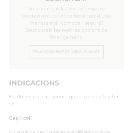
Vols finançar la teva cirurgia de
tractament del dolor localitzat d'una
manera àgil, còmoda i segura?
Descobreix les nostres opcions de
finançament.
FINANÇAMENT CLÍNICA PLANAS
INDICACIONS
Els dolors més freqüents que es poden tractar
són:
Cap i coll
Els mals de cap i moltes manifestacions de