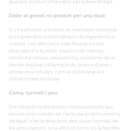
que pot produir inflamació per sobrecàrrega.
Dolor al genoll no produït per una lesió
Si s’ha produït una lesió, és necessari descartar
principalment el trencament de lligaments o
menisc. Les afeccions més freqüents són
degudes a la bursitis, esquinç de menisc,
tendinitis rotular, osteoartritis, síndrome de la
banda iliotibial, inflamació de la pota d’ànec i
alteracions rotulars, com la condropatia o
condromalàcia rotular.
Cama, turmell i peu
Són freqüents els dolors crònics produïts per
lesions mal curades de l’articulació del turmell o
astràgal, o bé la desviació dels eixos normals de
les articulacions. Una afecció comú és la fasciïtis