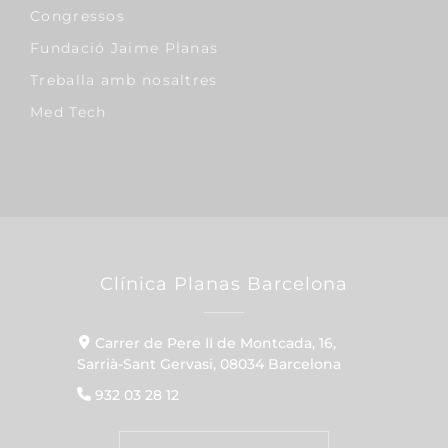
Congressos
Fundació Jaime Planas
Treballa amb nosaltres
Med Tech
Clínica Planas Barcelona
Carrer de Pere II de Montcada, 16,
Sarrià-Sant Gervasi, 08034 Barcelona
932 03 28 12