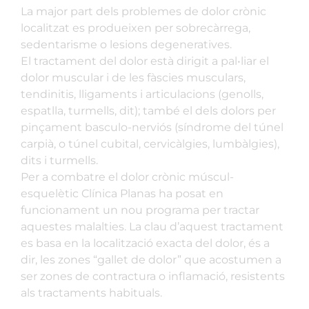
La major part dels problemes de dolor crònic
localitzat es produeixen per sobrecàrrega,
sedentarisme o lesions degeneratives.
El tractament del dolor està dirigit a pal•liar el
dolor muscular i de les fàscies musculars,
tendinitis, lligaments i articulacions (genolls,
espatlla, turmells, dit); també el dels dolors per
pinçament basculo-nerviós (síndrome del túnel
carpià, o túnel cubital, cervicàlgies, lumbàlgies),
dits i turmells.
Per a combatre el dolor crònic múscul-
esquelètic Clínica Planas ha posat en
funcionament un nou programa per tractar
aquestes malalties. La clau d’aquest tractament
es basa en la localització exacta del dolor, és a
dir, les zones “gallet de dolor” que acostumen a
ser zones de contractura o inflamació, resistents
als tractaments habituals.