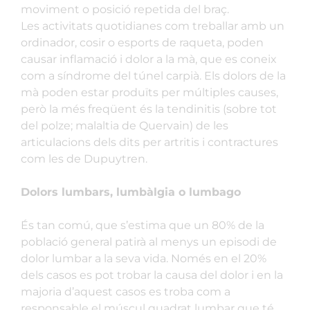
moviment o posició repetida del braç.
Les activitats quotidianes com treballar amb un
ordinador, cosir o esports de raqueta, poden
causar inflamació i dolor a la mà, que es coneix
com a síndrome del túnel carpià. Els dolors de la
mà poden estar produïts per múltiples causes,
però la més freqüent és la tendinitis (sobre tot
del polze; malaltia de Quervain) de les
articulacions dels dits per artritis i contractures
com les de Dupuytren.
Dolors lumbars, lumbàlgia o lumbago
És tan comú, que s’estima que un 80% de la
població general patirà al menys un episodi de
dolor lumbar a la seva vida. Només en el 20%
dels casos es pot trobar la causa del dolor i en la
majoria d’aquest casos es troba com a
responsable el múscul quadrat lumbar que té