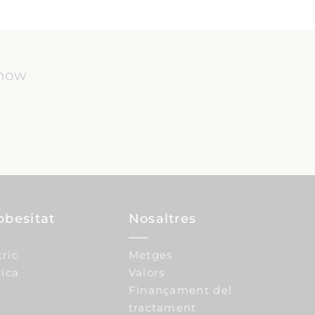
know
obesitat
Nosaltres
tric
Metges
ica
Valors
Finançament del
tractament