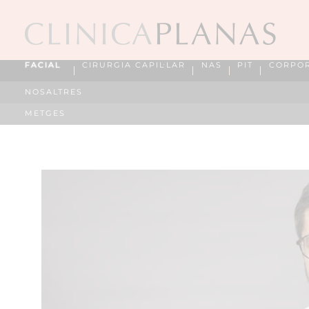
FACIAL
CIRURGIA CAPIL·LAR
NAS
PIT
CORPO
NOSALTRES
METGES