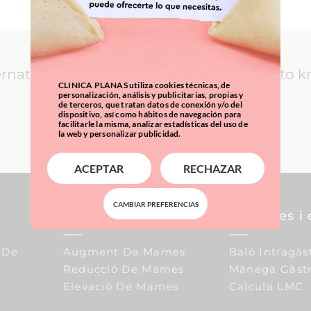
ernational Patients: everything you need to 
CLINICA PLANAS utiliza cookies técnicas, de
personalización, análisis y publicitarias, propias y
de terceros, que tratan datos de conexión y/o del
dispositivo, así como hábitos de navegación para
LEARN MORE
facilitarle la misma, analizar estadísticas del uso de
la web y personalizar publicidad.
ACEPTAR
RECHAZAR
CAMBIAR PREFERENCIAS
Pit
Sobrepes i 
 De
Augment De Mames
Baló Intragàs
Reducció De Mames
Mànega Gàstr
Elevació De Mames
Calcula LMC