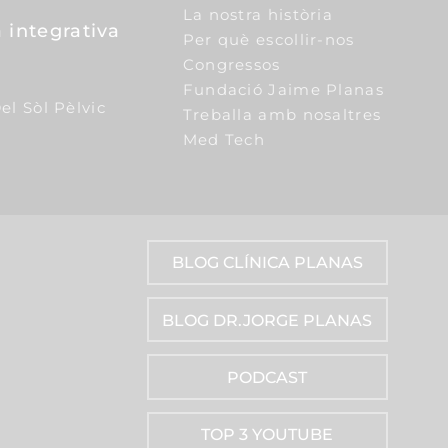
La nostra història
 integrativa
Per què escollir-nos
Congressos
Fundació Jaime Planas
el Sòl Pèlvic
Treballa amb nosaltres
Med Tech
BLOG CLÍNICA PLANAS
BLOG DR.JORGE PLANAS
PODCAST
TOP 3 YOUTUBE