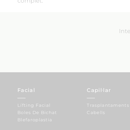
complet.
Int
Facial
Capil·lar
Lífting Facial
Trasplantaments
Boles De Bichat
Cabells
Blefaroplastia