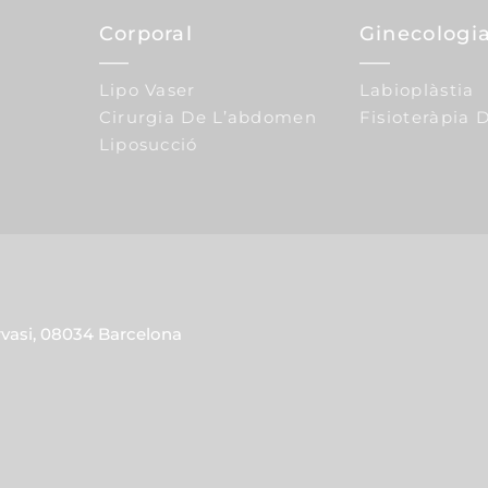
Corporal
Ginecologia
Lipo Vaser
Labioplàstia
Cirurgia De L’abdomen
Fisioteràpia D
Liposucció
rvasi, 08034 Barcelona