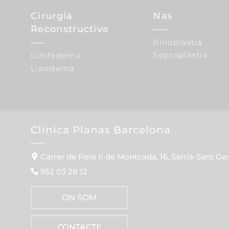
Cirurgia
Nas
Reconstructiva
Rinoplàstia
Septoplàstia
Limfedema
Lipedema
Clínica Planas Barcelona
Carrer de Pere II de Montcada, 16, Sarrià-Sant Ge
932 03 28 12
ON SOM
CONTACTE