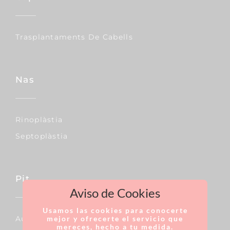
Trasplantaments De Cabells
Nas
Rinoplàstia
Septoplàstia
Pit
Aviso de Cookies
Usamos las cookies para conocerte
mejor y ofrecerte el servicio que
Augment De Mames
mereces, hecho a tu medida.