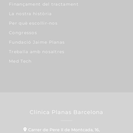
Finançament del tractament
La nostra història
Per què escollir-nos
Congressos
Fundació Jaime Planas
Treballa amb nosaltres
Med Tech
Clínica Planas Barcelona
Carrer de Pere II de Montcada, 16,