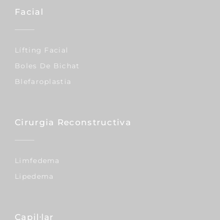
Facial
Lífting Facial
Boles De Bichat
Blefaroplastia
Cirurgia Reconstructiva
Limfedema
Lipedema
Capil·lar