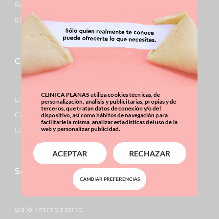
Reducció De Mames
Elevació De Mames
Corporal
CLINICA PLANAS utiliza cookies técnicas, de
Lipo Vaser
personalización, análisis y publicitarias, propias y de
terceros, que tratan datos de conexión y/o del
Cirurgia De L’abdomen
dispositivo, así como hábitos de navegación para
facilitarle la misma, analizar estadísticas del uso de la
web y personalizar publicidad.
Liposucció
ACEPTAR
RECHAZAR
Sobrepes i obesitat
CAMBIAR PREFERENCIAS
Baló Intragàstric