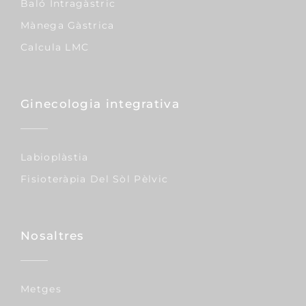
Baló Intragàstric
Mànega Gàstrica
Calcula LMC
Ginecologia integrativa
Labioplàstia
Fisioteràpia Del Sòl Pèlvic
Nosaltres
Metges