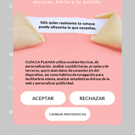
mereces, hecho a tu medida.
Capil·lar
Trasplantaments De Cabells
Nas
CLINICA PLANAS utiliza cookies técnicas, de
personalización, análisis y publicitarias, propias y de
terceros, que tratan datos de conexión y/o del
dispositivo, así como hábitos de navegación para
Rinoplàstia
facilitarle la misma, analizar estadísticas del uso de la
web y personalizar publicidad.
Septoplàstia
ACEPTAR
RECHAZAR
Pit
CAMBIAR PREFERENCIAS