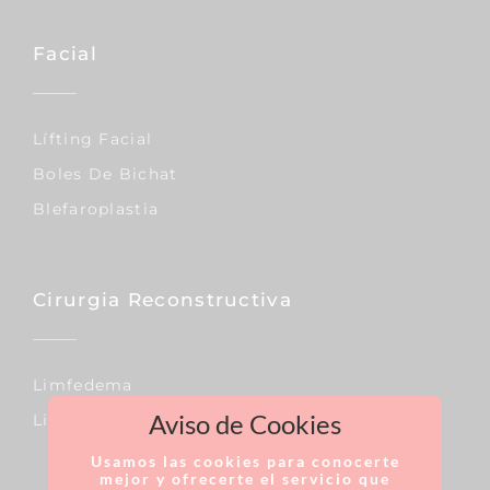
Facial
Lífting Facial
Boles De Bichat
Blefaroplastia
Cirurgia Reconstructiva
Limfedema
Aviso de Cookies
Lipedema
Usamos las cookies para conocerte
mejor y ofrecerte el servicio que