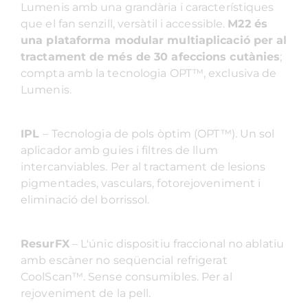
Lumenis amb una grandària i característiques
que el fan senzill, versàtil i accessible.
M22 és
una plataforma modular multiaplicació per al
tractament de més de 30 afeccions cutànies
;
compta amb la tecnologia OPT™, exclusiva de
Lumenis.
IPL
– Tecnologia de pols òptim (OPT™). Un sol
aplicador amb guies i filtres de llum
intercanviables. Per al tractament de lesions
pigmentades, vasculars, fotorejoveniment i
eliminació del borrissol.
ResurFX
– L'únic dispositiu fraccional no ablatiu
amb escàner no seqüencial refrigerat
CoolScan™. Sense consumibles. Per al
rejoveniment de la pell.