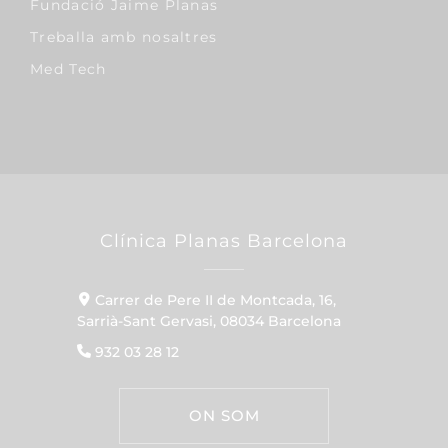
Fundació Jaime Planas
Treballa amb nosaltres
Med Tech
Clínica Planas Barcelona
Carrer de Pere II de Montcada, 16,
Sarrià-Sant Gervasi, 08034 Barcelona
932 03 28 12
ON SOM