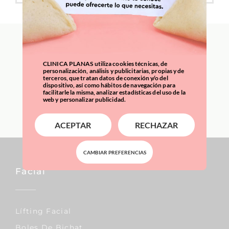
International Patients:
everything you need to
CLINICA PLANAS utiliza cookies técnicas, de
personalización, análisis y publicitarias, propias y de
know
terceros, que tratan datos de conexión y/o del
dispositivo, así como hábitos de navegación para
facilitarle la misma, analizar estadísticas del uso de la
web y personalizar publicidad.
LEARN MORE
ACEPTAR
RECHAZAR
CAMBIAR PREFERENCIAS
Facial
Lífting Facial
Boles De Bichat